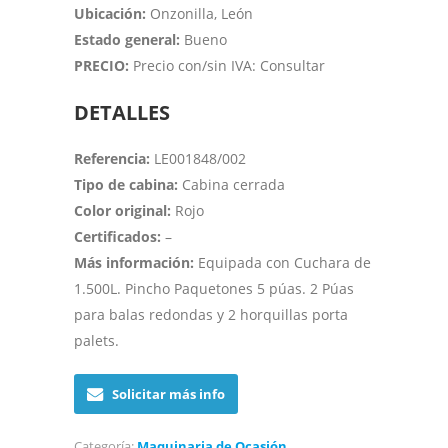
Ubicación:
Onzonilla, León
Estado general:
Bueno
PRECIO:
Precio con/sin IVA: Consultar
DETALLES
Referencia:
LE001848/002
Tipo de cabina:
Cabina cerrada
Color original:
Rojo
Certificados:
–
Más información:
Equipada con Cuchara de
1.500L. Pincho Paquetones 5 púas. 2 Púas
para balas redondas y 2 horquillas porta
palets.
Solicitar más info
Categoría:
Maquinaria de Ocasión