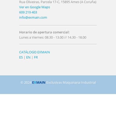
Rua Oliveiras, Parcela 17-C, 15895 Ames (A Coruña)
Ver en Google Maps
609 219 403
info@exmain.com
Horario de apertura comercial:
Lunes a Viernes: 08.30 - 13.00 // 14.30 - 18.00
CATÁLOGO EXMAIN
ES
|
EN
|
FR
© 2024
E
X
MAIN
Exclusivas Maquinaria Industrial